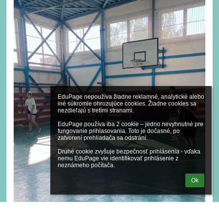
EduPage nepoužíva žiadne reklamné, analytické alebo 
iné súkromie ohrozujúce cookies. Žiadne cookies sa 
nezdieľajú s tretími stranami.

EduPage používa iba 2 cookie – jedno nevyhnutné pre 
fungovanie prihlasovania. Toto je dočasné, po 
zatvorení prehliadača sa odstráni.

Druhé cookie zvyšuje bezpečnosť prihlásenia - vďaka 
nemu EduPage vie identifikovať prihlásenie z 
neznámeho počítača.
Ok