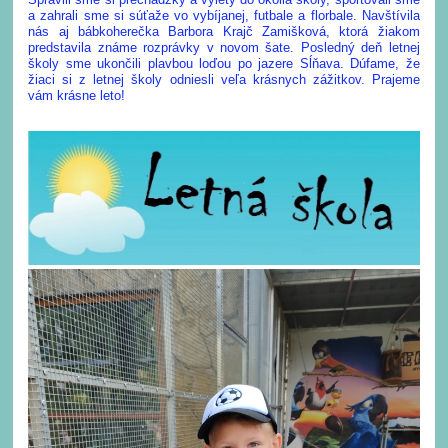
a zahrali sme si súťaže vo vybíjanej, futbale a florbale. Navštívila
nás aj bábkoherečka Barbora Krajč Zamišková, ktorá žiakom
predstavila známe rozprávky v novom šate. Posledný deň letnej
školy sme ukončili plavbou loďou po jazere Sĺňava. Dúfame, že
žiaci si z letnej školy odniesli veľa krásnych zážitkov. Prajeme
vám krásne leto!