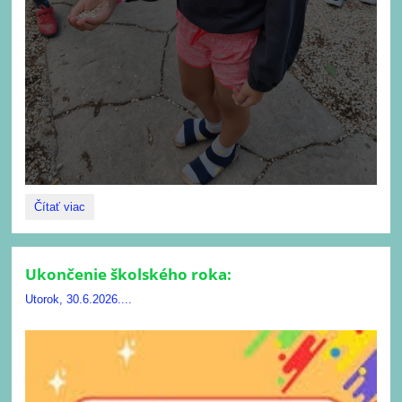
Letná
Čítať viac
ŠKD::
Ukončenie školského roka:
Utorok, 30.6.2026....