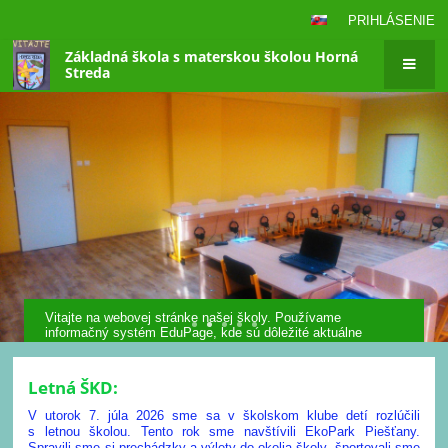
PRIHLÁSENIE
Základná škola s materskou školou Horná
Streda
Hlavná
stránka
Vitajte na webovej stránke našej školy. Používame
informačný systém EduPage, kde sú dôležité aktuálne
oznamy, aktivity, informácie o nás, známky, rozvrh hodín,
môžte posielať e-tlačivá.
Letná ŠKD:
V utorok 7. júla 2026 sme sa v školskom klube detí rozlúčili
s letnou školou. Tento rok sme navštívili EkoPark Piešťany.
Spravili sme si prechádzky a výlety do okolia školy, športovali sme