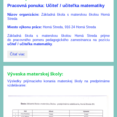
Pracovná ponuka: Učiteľ / učiteľka matematiky
Názov organizácie:
Základná škola s materskou školou Horná
Streda
Miesto výkonu práce:
Horná Streda, 916 24 Horná Streda
Základná škola s materskou školou Horná Streda prijme
do pracovného pomeru pedagogického zamestnanca na pozíciu
učiteľ / učiteľka matematiky
.
Ponuka
Čítať viac
práce::
Výveska materskej školy:
Výsledky prijímacieho konania materskej školy na predprimárne
vzdelávanie: