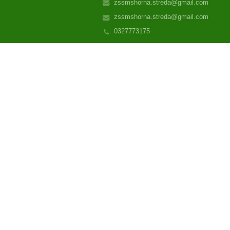
zssmshorna.streda@gmail.com
zssmshorna.streda@gmail.com
0327773175
+42132/7773175 - riaditeľ školy
+42132/7773112 - ekonómka
+42132/7773102 - materská škola
+42132/6401592 - vedúca školskej jed
Školská jedáleň e-mail= sjhorna.stre
Webová adresa - www.zssmshornastre
Partizánska 391
916 24 Horná Streda
Slovakia
IČO=36125440
zssmshorna.streda@gmail.com,
mshorna.streda1@gmail.com .
www.zssmshornastreda.sk
Bezbariérová verzia
+
-