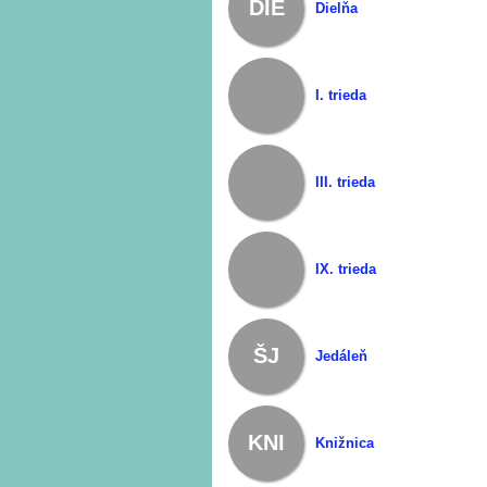
DIE
Dielňa
I. trieda
III. trieda
IX. trieda
ŠJ
Jedáleň
KNI
Knižnica