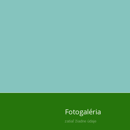
Fotogaléria
zatiaľ žiadne údaje