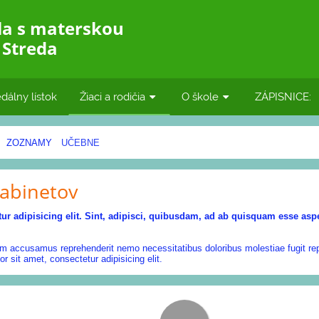
la s materskou
 Streda
dálny lístok
Žiaci a rodičia
O škole
ZÁPISNICE:
ZOZNAMY
UČEBNE
abinetov
ur adipisicing elit. Sint, adipisci, quibusdam, ad ab quisquam esse aspe
am accusamus reprehenderit nemo necessitatibus doloribus molestiae fugit repe
or sit amet, consectetur adipisicing elit.