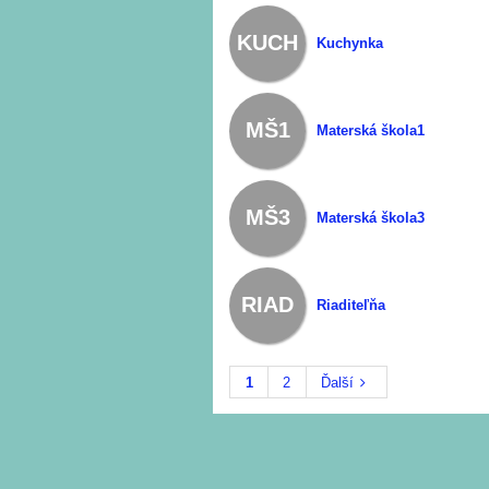
KUCH
Kuchynka
MŠ1
Materská škola1
MŠ3
Materská škola3
RIAD
Riaditeľňa
1
2
Ďalší