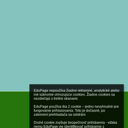
EduPage nepoužíva žiadne reklamné, analytické alebo 
iné súkromie ohrozujúce cookies. Žiadne cookies sa 
nezdieľajú s tretími stranami.

EduPage používa iba 2 cookie – jedno nevyhnutné pre 
fungovanie prihlasovania. Toto je dočasné, po 
zatvorení prehliadača sa odstráni.

Druhé cookie zvyšuje bezpečnosť prihlásenia - vďaka 
nemu EduPage vie identifikovať prihlásenie z 