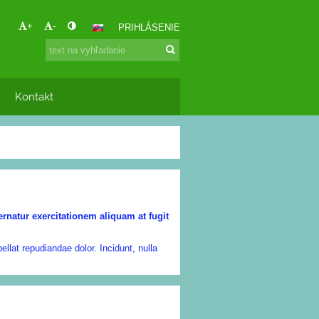
+
-
PRIHLÁSENIE
Kontakt
rnatur exercitationem aliquam at fugit
llat repudiandae dolor. Incidunt, nulla