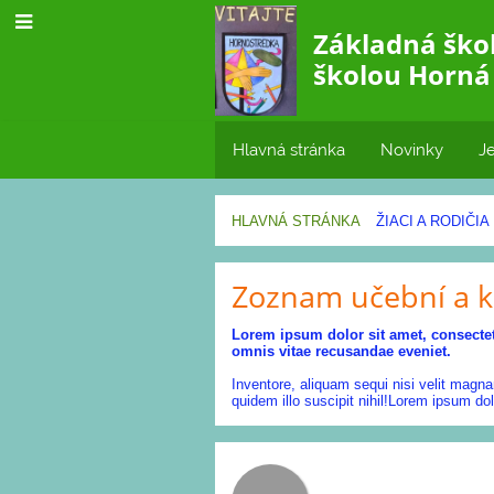
Základná ško
školou Horná
Hlavná stránka
Novinky
Je
HLAVNÁ STRÁNKA
ŽIACI A RODIČIA
Učebne
Zoznam učební a k
Lorem ipsum dolor sit amet, consectet
omnis vitae recusandae eveniet.
Inventore, aliquam sequi nisi velit magn
quidem illo suscipit nihil!Lorem ipsum dol