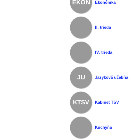
EKON
Ekonómka
II. trieda
IV. trieda
JU
Jazyková učebňa
KTSV
Kabinet TSV
Kuchyňa