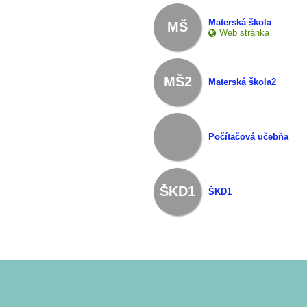
Materská škola
MŠ
Web stránka
MŠ2
Materská škola2
Počítačová učebňa
ŠKD1
ŠKD1